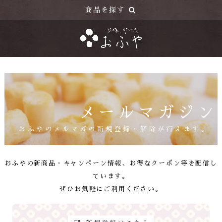
商品を探す
目的で探す
お菓子のおふ
お料理用のおふ
ギフト向けのおふ
季節限定商品
お茶・その他
メールマガジン
商品カテゴリー
さくら棒
おふやのメルマガの新規登録・解除が行えます。
ふがし
焼き菓子「ころりふ」
BRIDALプチギフト
お料理用やきふ
おふやの新商品・キャンぺーン情報、お得なクーポン等を配信し
フレーバーティ
麩まんじゅう
ています。
ぜひお気軽にご利用ください。