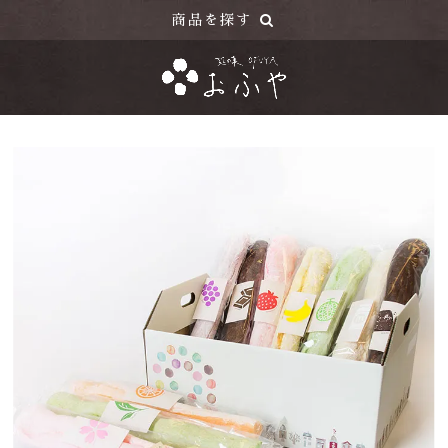
商品を探す
目的で探す
お菓子のおふ
お料理用のおふ
ギフト向けのおふ
季節限定商品
お茶・その他
商品カテゴリー
さくら棒
ふがし
焼き菓子「ころりふ」
BRIDALプチギフト
お料理用やきふ
フレーバーティ
麩まんじゅう