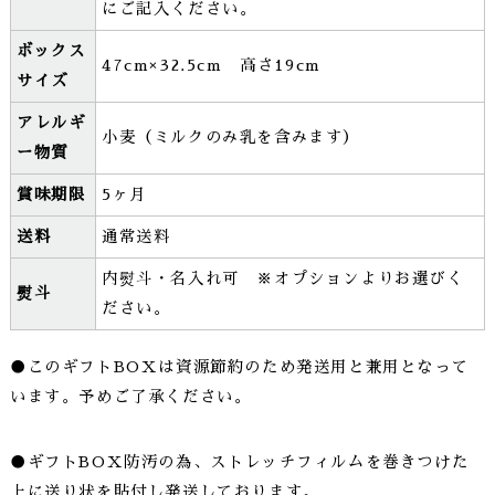
にご記入ください。
ボックス
47cm×32.5cm 高さ19cm
サイズ
アレルギ
小麦（ミルクのみ乳を含みます）
ー物質
賞味期限
5ヶ月
送料
通常送料
内熨斗・名入れ可 ※オプションよりお選びく
熨斗
ださい。
●このギフトBOXは資源節約のため発送用と兼用となって
います。予めご了承ください。
●ギフトBOX防汚の為、ストレッチフィルムを巻きつけた
上に送り状を貼付し発送しております。